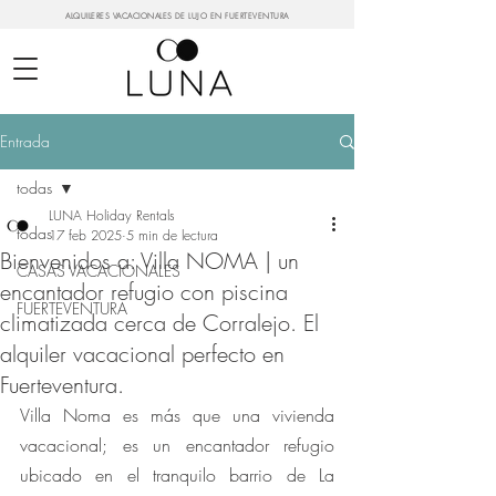
ALQUILERES VACACIONALES DE LUJO EN FUERTEVENTURA
Entrada
todas
LUNA Holiday Rentals
todas
17 feb 2025
5 min de lectura
Bienvenidos a: Villa NOMA | un
CASAS VACACIONALES
encantador refugio con piscina
FUERTEVENTURA
climatizada cerca de Corralejo. El
alquiler vacacional perfecto en
Fuerteventura.
Villa Noma es más que una vivienda 
vacacional; es un encantador refugio 
ubicado en el tranquilo barrio de La 