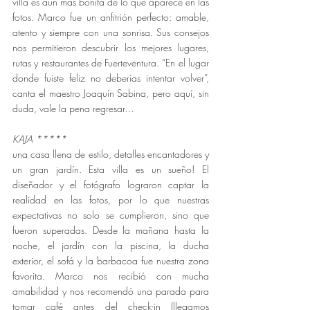
villa es aún más bonita de lo que aparece en las 
fotos. Marco fue un anfitrión perfecto: amable, 
atento y siempre con una sonrisa. Sus consejos 
nos permitieron descubrir los mejores lugares, 
rutas y restaurantes de Fuerteventura. “En el lugar 
donde fuiste feliz no deberías intentar volver”, 
canta el maestro Joaquín Sabina, pero aquí, sin 
duda, vale la pena regresar…
KAJA 
*****
una casa llena de estilo, detalles encantadores y 
un gran jardín. Esta villa es un sueño! El 
diseñador y el fotógrafo lograron captar la 
realidad en las fotos, por lo que nuestras 
expectativas no solo se cumplieron, sino que 
fueron superadas. Desde la mañana hasta la 
noche, el jardín con la piscina, la ducha 
exterior, el sofá y la barbacoa fue nuestra zona 
favorita. Marco nos recibió con mucha 
amabilidad y nos recomendó una parada para 
tomar café antes del check-in (llegamos 