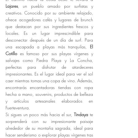
Lajares
, un pueblo amado por surfistas y 
creativos. Conocido por su ambiente relajado, 
ofrece acogedores cafés y lugares de brunch 
que destacan por sus ingredientes frescos y 
locales. Es un lugar imprescindible para 
desconectar después de un día de surf. Para 
una escapada a playas más tranquilas, 
El 
Cotillo
 es famoso por sus playas vírgenes y 
salvajes como Piedra Playa y La Concha, 
perfectas para disfrutar de atardeceres 
impresionantes. Es el lugar ideal para ver el sol 
caer mientras tomas una copa de vino. Además, 
encontrarás encantadoras tiendas con ropa 
hecha a mano, souvenirs, productos de belleza 
y artículos artesanales elaborados en 
Fuerteventura.
Si sigues un poco más hacia el sur, 
Tindaya
 te 
sorprenderá con su impresionante paisaje 
alrededor de su montaña sagrada, ideal para 
hacer senderismo o explorar playas vírgenes tras 