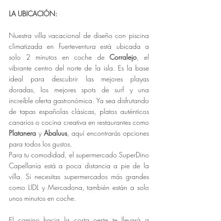
LA UBICACIÓN:
Nuestra villa vacacional de diseño con piscina 
climatizada en Fuerteventura está ubicada a 
solo 2 minutos en coche de 
Corralejo
, el 
vibrante centro del norte de la isla. Es la base 
ideal para descubrir las mejores playas 
doradas, los mejores spots de surf y una 
increíble oferta gastronómica. Ya sea disfrutando 
de tapas españolas clásicas, platos auténticos 
canarios o cocina creativa en restaurantes como 
Platanera
 y 
Abaluus
, aquí encontrarás opciones 
para todos los gustos.
Para tu comodidad, el supermercado SuperDino 
Capellanía está a poca distancia a pie de la 
villa. Si necesitas supermercados más grandes 
como LIDL y Mercadona, también están a solo 
unos minutos en coche.
El camino hacia la costa oeste
te llevará a 