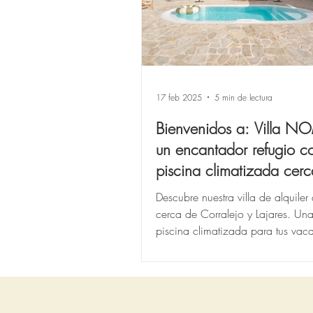
17 feb 2025
5 min de lectura
Bienvenidos a: Villa N
un encantador refugio c
piscina climatizada cer
Corralejo. El alquiler
Descubre nuestra villa de alquiler
vacacional perfecto en
cerca de Corralejo y Lajares. Una
Fuerteventura.
piscina climatizada para tus vac
en Canarias