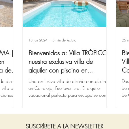
18 jun 2024
5 min de lectura
26 
OMA |
Bienvenidos a: Villa TRÓPICO |
Bi
on
nuestra exclusiva villa de
Vi
ca de
alquiler con piscina en
Co
Corralejo, Fuerteventura.
 de diseño
Una exclusiva villa de diseño con piscina
Des
 villa con
en Corralejo, Fuerteventura. El alquiler
de 
aciones
vacacional perfecto para escaparse con su
de 
ser querido.
pla
SUSCRÍBETE A LA NEWSLETTER